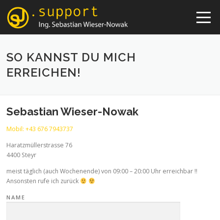
Skip
to
content
SO KANNST DU MICH
ERREICHEN!
Sebastian Wieser-Nowak
Mobil: +43 676 7943737
Haratzmüllerstrasse 76
4400 Steyr
meist täglich (auch Wochenende) von 09:00 – 20:00 Uhr erreichbar !!
Ansonsten rufe ich zurück
NAME