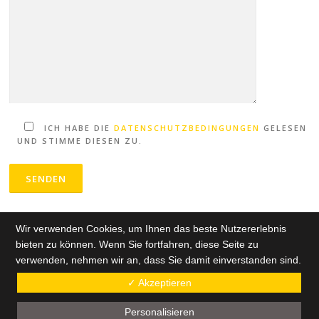
ICH HABE DIE
DATENSCHUTZBEDINGUNGEN
GELESEN
UND STIMME DIESEN ZU.
Wir verwenden Cookies, um Ihnen das beste Nutzererlebnis
bieten zu können. Wenn Sie fortfahren, diese Seite zu
verwenden, nehmen wir an, dass Sie damit einverstanden sind.
Copyright © 2026 Rudeltraining - Ing. Sebastian Wieser-Nowak
–
✓ Akzeptieren
Personalisieren