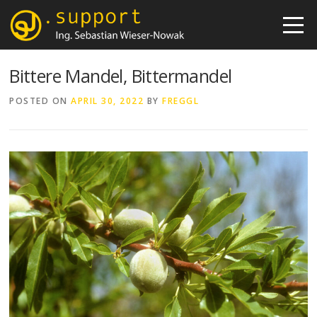
Skip
to
content
Bittere Mandel, Bittermandel
POSTED ON
APRIL 30, 2022
BY
FREGGL